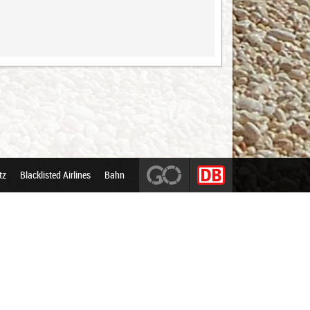
tz
Blacklisted Airlines
Bahn