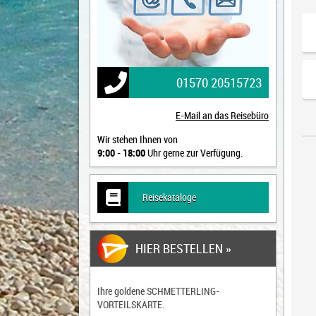
01570 20515723
E-Mail an das Reisebüro
Wir stehen Ihnen von
9:00
-
18:00
Uhr gerne zur Verfügung.
Reisekataloge
HIER BESTELLEN »
Ihre goldene
SCHMETTERLING-
VORTEILSKARTE
.